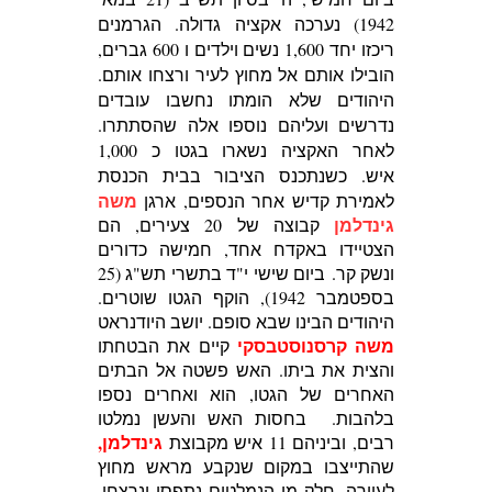
1942) נערכה אקציה גדולה. הגרמנים
ריכזו יחד 1,600 נשים וילדים ו 600 גברים,
הובילו אותם אל מחוץ לעיר ורצחו אותם.
היהודים שלא הומתו נחשבו עובדים
נדרשים ועליהם נוספו אלה שהסתתרו.
לאחר האקציה נשארו בגטו כ 1,000
איש.
כשנתכנס הציבור בבית הכנסת
משה
לאמירת קדיש אחר הנספים, ארגן
גינדלמן
קבוצה של 20 צעירים, הם
הצטיידו באקדח אחד, חמישה כדורים
ונשק קר.
ביום שישי י"ד בתשרי תש"ג (25
בספטמבר 1942), הוקף הגטו שוטרים.
היהודים הבינו שבא סופם. יושב היודנראט
משה קרסנוסטבסקי
קיים את הבטחתו
והצית את ביתו. האש פשטה אל הבתים
האחרים של הגטו, הוא ואחרים נספו
בלהבות. בחסות האש והעשן נמלטו
גינדלמן,
רבים, וביניהם 11 איש מקבוצת
שהתייצבו במקום שנקבע מראש מחוץ
לעיירה. חלק מן הנמלטים נתפסו ונרצחו,