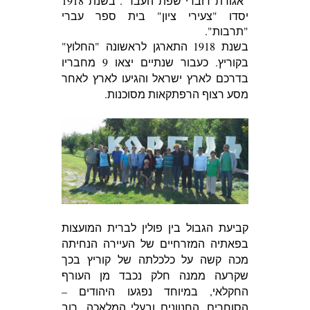
"אגודת דוברי שפת העבר". בשנת 1918
יסדו "צעירי ציון" בית ספר עברי
"תרבות".
בשנת 1918 התארגן לראשונה "החלוץ"
בקוריץ. כעבור שנתיים יצאו 9 מחבריו
בדרכם לארץ ישראל והגיעו לארץ לאחר
מסע רצוף הרפתקאות מסוכנות.
קביעת הגבול בין פולין לברית המועצות
בפאתיה המזרחיים של העיירה הנחיתה
מכה קשה על כלכלתה של קוריץ בכך
שקרעה ממנה חלק נכבד מן העורף
החקלאי, במיוחד נפגעו היהודים –
הסוחרים, החנוונים ובעלי המלאכה.
רוב