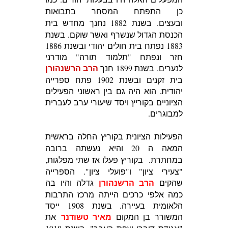
כן התפתח המסחר בתבואות
ובעצים.
בשנת 1882 נחנך מחדש בית
הכנסת הגדול שנשרף ואשר שוקם. בשנת
1883 נפתח בית חולים יהודי ובשנת 1886
חזר ונפתח "תלמוד תורה" מודרני
הרב הרשנהורן
לנערים.
בשנת 1899 חנך
בית זקנים ובשנת 1902 פתח ספרייה
יהודית. הוא היה גם בין ראשוני הפעילים
הציוניים בקוריץ ויסד שיעורי ערב לעברית
למבוגרים.
הפעילות הציונית בקוריץ החלה בראשית
המאה ה 20 והיא נעשתה ברובה
במחתרת.
בקוריץ פעלו אז שתי מפלגות,
"צעירי ציון" ו"פועלי ציון".
הספרייה
הרב הרשנהורן
שהקים
גדלה והיו בה
כמה אלפי כרכים הייתה מרכז התרבות
הלאומית בעיירה. בשנת 1908 ייסד
מאיר טשודנר
המשורר בן המקום
את