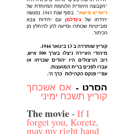
"הקבוצה היהודית הלוחמת המיוחדת של
דיאדיא מישא
".
בסוף שנת 1943. נפגשה
גינדלמן
יחידתו של
עם יחידות צבא
סובייטיות שכותרו וסייעה להן להיחלץ מן
הכיתור.
קוריץ שוחררה ב 13 בינואר 1944.
מיהודי העיירה ניצלו בערך 500 איש,
רוב הניצולים היו יהודים שברחו או
עברו לפנים ברית המועצות.
עפ"י פנקס הקהילות כרך ה'.
הסרט -
אם אשכחך
קוריץ תשכח ימיני
The movie
-
If I
forget you, Koretz,
may my right hand