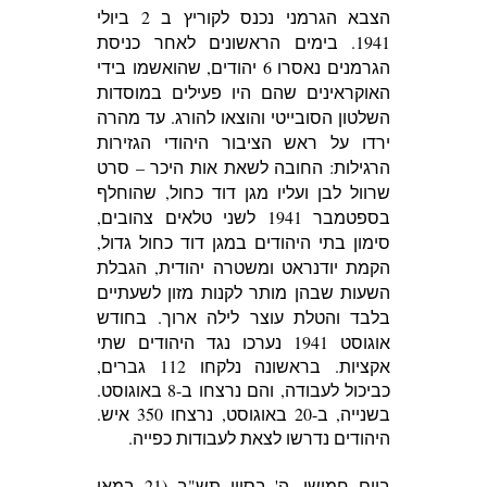
הצבא הגרמני נכנס לקוריץ ב 2 ביולי
1941. בימים הראשונים לאחר כניסת
הגרמנים נאסרו 6 יהודים, שהואשמו בידי
האוקראינים שהם היו פעילים במוסדות
השלטון הסובייטי והוצאו להורג. עד מהרה
ירדו על ראש הציבור היהודי הגזירות
הרגילות: החובה לשאת אות היכר – סרט
שרוול לבן ועליו מגן דוד כחול, שהוחלף
בספטמבר 1941 לשני טלאים צהובים,
סימון בתי היהודים במגן דוד כחול גדול,
הקמת יודנראט ומשטרה יהודית, הגבלת
השעות שבהן מותר לקנות מזון לשעתיים
בלבד והטלת עוצר לילה ארוך.
בחודש
אוגוסט 1941 נערכו נגד היהודים שתי
אקציות. בראשונה נלקחו 112 גברים,
כביכול לעבודה, והם נרצחו ב-8 באוגוסט.
בשנייה, ב-20 באוגוסט, נרצחו 350 איש.
היהודים נדרשו לצאת לעבודות כפייה.
ביום חמישי, ה' בסיון תש"ב (21 במאי