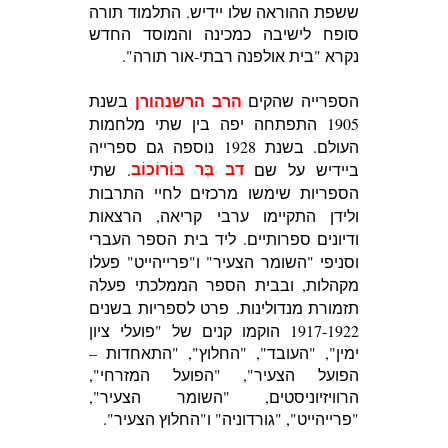
ששפת ההוראה שלו יידיש.
התלמוד תורה
סופח לישיבה כמכינה והמוסד החדש
נקרא "בית אולפנה רבתי-אור תורה".
הרב הרשנהורן
הספרייה שהקים
בשנת
1905 התפתחה יפה בין שתי מלחמות
העולם. בשנת 1928 נוספה גם ספרייה
ביידיש על שם
. שתי
ד
ב בֶּר בּוֹרוֹכוֹב
הספריות שימשו מרכזים לחיי התרבות
ולידן התקיימו ערבי קריאה, הרצאות
ודיונים ספרותיים. ליד בית הספר העברי
וסניפי "השומר הצעיר" ו"פרייהייט" פעלו
מקהלות, ובבית הספר הממלכתי פעלה
תזמורת מנדולינות.
פרט לספריות בשנים
1917-1922 הוקמו קנים של "פועלי ציון
ימין", "העובד", "החלוץ", "התאחדות –
הפועל הצעיר", "הפועל המזרחי",
הרוויזיוניסטים, "השומר הצעיר",
"פרייהייט", "גורדוניה" ו"החלוץ הצעיר".