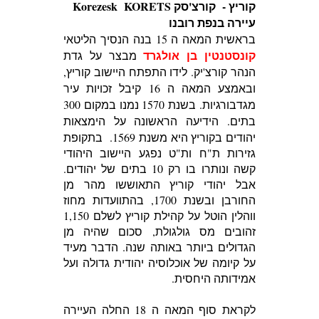
קוריץ - קורצ'סק Korezesk KORETS
עיירה בנפת רובנו
בראשית המאה ה 15 בנה הנסיך הליטאי
קונסטנטין בן אולגרד
מבצר על גדת
הנהר קורצ'יק. לידו התפתח היישוב קוריץ,
ובאמצע המאה ה 16 קיבל זכויות עיר
מגדבורגיות. בשנת 1570 נמנו במקום 300
בתים.
הידיעה הראשונה על הימצאות
יהודים בקוריץ היא משנת 1569.
בתקופת
גזירות ת"ח ות"ט נפגע היישוב היהודי
קשה ונותרו בו רק 10 בתים של יהודים.
אבל יהודי קוריץ התאוששו מהר מן
החורבן ובשנת 1700, בהתוועדות מחוז
ווהלין הוטל על קהילת קוריץ לשלם 1,150
זהובים מס גולגולת, סכום שהיה מן
הגדולים ביותר באותה שנה. הדבר מעיד
על קיומה של אוכלוסיה יהודית גדולה ועל
אמידותה היחסית.
לקראת סוף המאה ה 18 החלה העיירה