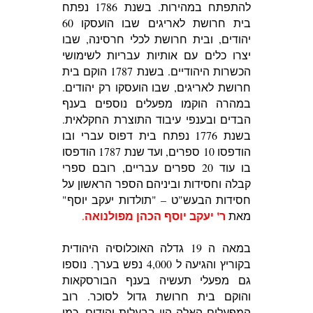
להתפתח במהירות. בשנת 1786 נפתח
בית חרושת לאריגים שבו הועסקו 60
יהודים, ובית חרושת לכלי חרסינה, שבו
יצרו כלים עם אותיות עבריות לשימושי
הכשרות היהודיים. בשנת 1787 הוקם בית
חרושת לאריגים, שבו הועסקו רק יהודים.
במהרה הוקמו מפעלים נוספים בענף
הבדים ובענפי עיבוד התוצרת החקלאית.
בשנת 1776 נפתח בית דפוס עברי ובו
הודפסו 10 ספרים, ועד שנת 1787 הודפסו
בו עוד 20 ספרים עבריים, רובם ספרי
קבלה וחסידות וביניהם הספר הראשון על
חסידות הבעש"ט – "תולדות יעקב יוסף"
ר' יעקב יוסף הכהן מפולנואה
מאת
.
במאה ה 19 גדלה האוכלוסיה היהודית
בקוריץ והגיעה ל 4,000 נפש בערך. נוספו
גם מפעלי תעשיה בענף הבורסקאות
והוקם בית חרושת גדול לסוכר. רוב
המפעלים האלה היו בבעלות יהודים. כמו