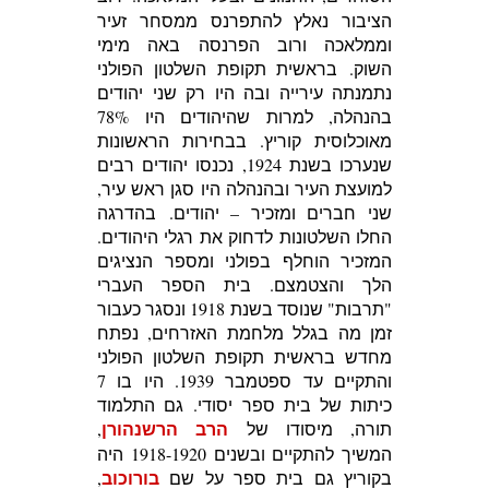
הציבור נאלץ להתפרנס ממסחר זעיר
וממלאכה ורוב הפרנסה באה מימי
השוק.
בראשית תקופת השלטון הפולני
נתמנתה עירייה ובה היו רק שני יהודים
בהנהלה, למרות שהיהודים היו 78%
מאוכלוסית קוריץ. בבחירות הראשונות
שנערכו בשנת 1924, נכנסו יהודים רבים
למועצת העיר ובהנהלה היו סגן ראש עיר,
שני חברים ומזכיר – יהודים.
בהדרגה
החלו השלטונות לדחוק את רגלי היהודים.
המזכיר הוחלף בפולני ומספר הנציגים
הלך והצטמצם.
בית הספר העברי
"תרבות" שנוסד בשנת 1918 ונסגר כעבור
זמן מה בגלל מלחמת האזרחים, נפתח
מחדש בראשית תקופת השלטון הפולני
והתקיים עד ספטמבר 1939. היו בו 7
כיתות של בית ספר יסודי.
גם התלמוד
הרב הרשנהורן
תורה, מיסודו של
,
המשיך להתקיים ובשנים 1918-1920 היה
בורוכוב
בקוריץ גם בית ספר על שם
,