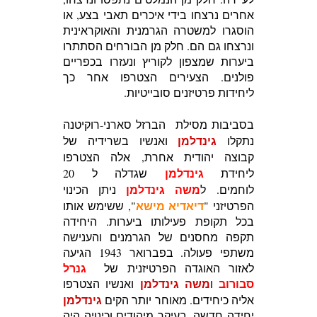
אחרים נרצחו בידי איכרים תאבי בצע, או
הוסגרו למשטרה הגרמנית והאוקראינית
ונרצחו גם הם. חלק מן הבורחים הסתתרו
ביערות שמצפון לקוריץ ונעזרו בכפריים
פולנים. הצעירים הצטרפו אחר כך
ליחידות פרטיזנים סובייטיות.
בסביבות מסילת הברזל סארני-רוקיטנה
גינדלמן
נתקלו
ואנשיו בשרידיה של
קבוצה יהודית אחרת, אלה הצטרפו
גינדלמן
ליחידת
שגדלה ל 20
משה גינדלמן
לוחמים.
ל
ניתן הכינוי
דיאדיא מישא
הפרטיזני "
", ששימש אותו
בכל תקופת פעילותו ביערות. היחידה
תקפה מחסנים של הגרמנים והענישה
משתפי פעולה. בפברואר 1943 הגיעה
גנרל
לאזור האוגדה הפרטיזנית של
סבורוב
משה גינדלמן
ו
ואנשיו הצטרפו
גינדלמן
אליה כיחידים. מאוחר יותר הקים
יחידה חדשה, בעיקר מיהודים וכינויה היה